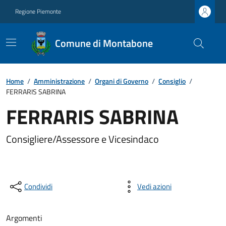
Regione Piemonte
Comune di Montabone
Home
/
Amministrazione
/
Organi di Governo
/
Consiglio
/
FERRARIS SABRINA
FERRARIS SABRINA
Consigliere/Assessore e Vicesindaco
Condividi
Vedi azioni
Argomenti