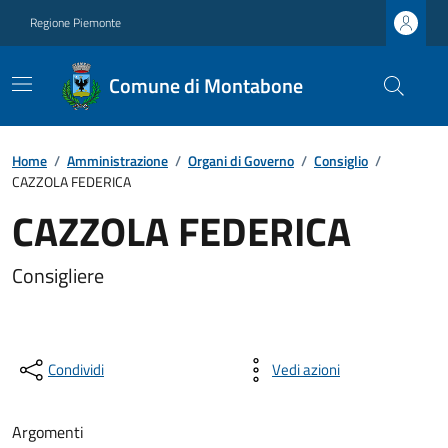
Regione Piemonte
Comune di Montabone
Home
/
Amministrazione
/
Organi di Governo
/
Consiglio
/
CAZZOLA FEDERICA
CAZZOLA FEDERICA
Consigliere
Condividi
Vedi azioni
Argomenti