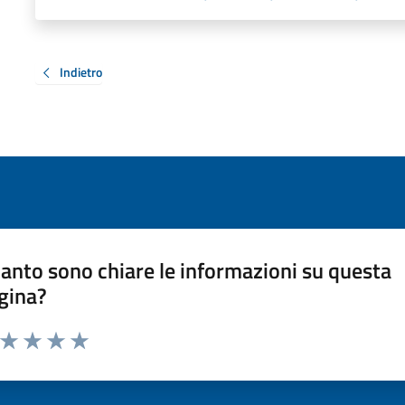
Indietro
anto sono chiare le informazioni su questa
gina?
a da 1 a 5 stelle la pagina
ta 1 stelle su 5
Valuta 2 stelle su 5
Valuta 3 stelle su 5
Valuta 4 stelle su 5
Valuta 5 stelle su 5