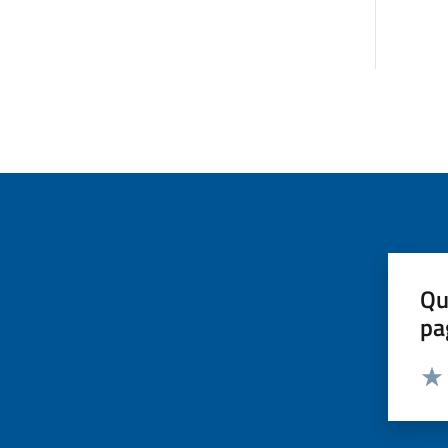
Qu
pa
Valut
Valu