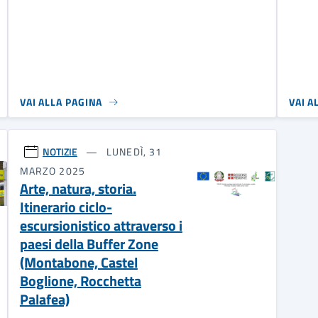
VAI ALLA PAGINA
VAI A
NOTIZIE
LUNEDÌ, 31
MARZO 2025
Arte, natura, storia.
Itinerario ciclo-
escursionistico attraverso i
paesi della Buffer Zone
(Montabone, Castel
Boglione, Rocchetta
Palafea)