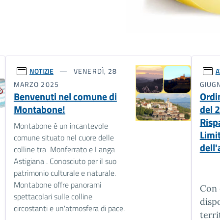
NOTIZIE
VENERDÌ, 28
A
MARZO 2025
GIUG
Benvenuti nel comune di
Ordi
Montabone!
del 
Risp
Montabone è un incantevole
Limit
comune situato nel cuore delle
dell
colline tra Monferrato e Langa
Astigiana . Conosciuto per il suo
patrimonio culturale e naturale.
Montabone offre panorami
Con 
spettacolari sulle colline
dispo
circostanti e un'atmosfera di pace.
terr