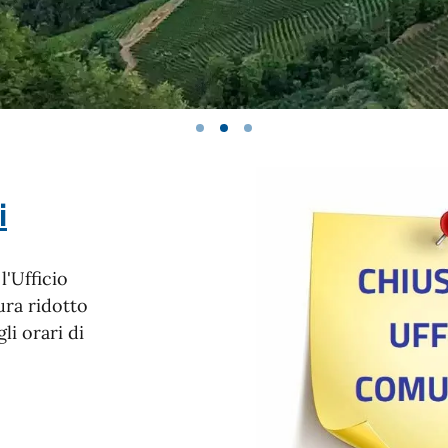
i
l'Ufficio
ura ridotto
li orari di