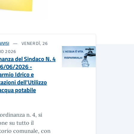
VVISI
VENERDÌ, 26
NO 2026
nanza del Sindaco N. 4
26/06/2026 -
armio Idrico e
azioni dell'Utilizzo
'acqua potabile
ordinanza n. 4, si
ne su tutto il
itorio comunale, con