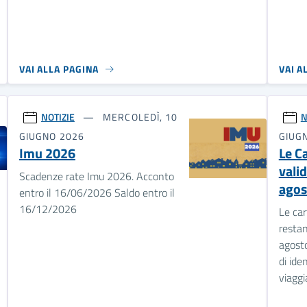
VAI ALLA PAGINA
VAI A
NOTIZIE
MERCOLEDÌ, 10
N
GIUGNO 2026
GIUG
Imu 2026
Le Ca
valid
Scadenze rate Imu 2026. Acconto
agos
entro il 16/06/2026 Saldo entro il
16/12/2026
Le car
restan
agost
di ide
viaggi