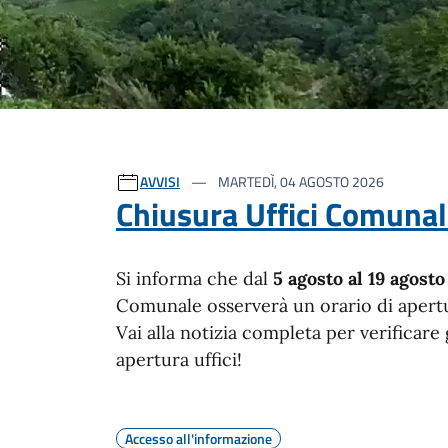
Ultime notizie
AVVISI
MARTEDÌ, 04 AGOSTO 2026
Chiusura Uffici Comunal
Si informa che dal
5 agosto al 19 agosto
Comunale osserverà un orario di apert
Vai alla notizia completa per verificare g
apertura uffici!
Accesso all'informazione