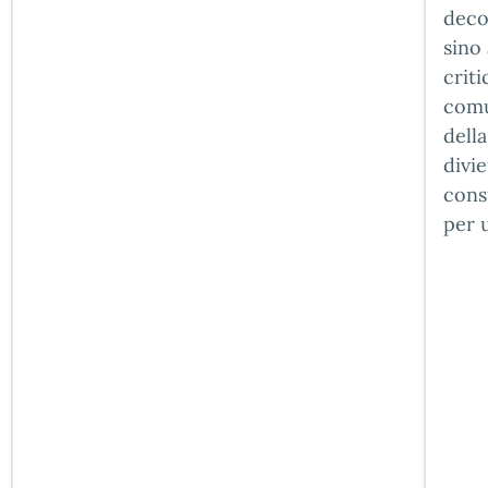
deco
sino 
criti
comu
della
divie
cons
per u