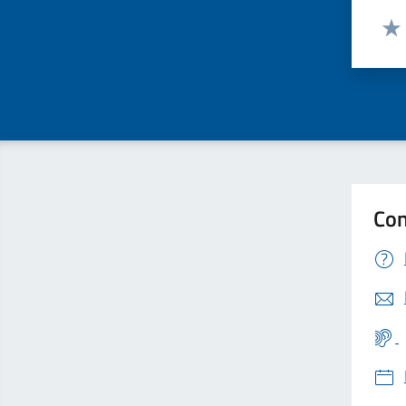
Valut
Valu
Con