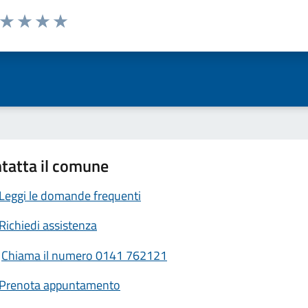
a da 1 a 5 stelle la pagina
ta 1 stelle su 5
Valuta 2 stelle su 5
Valuta 3 stelle su 5
Valuta 4 stelle su 5
Valuta 5 stelle su 5
tatta il comune
Leggi le domande frequenti
Richiedi assistenza
Chiama il numero 0141 762121
Prenota appuntamento