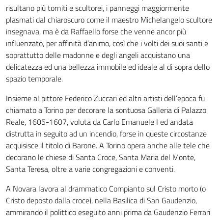
risultano più torniti e scultorei, i panneggi maggiormente
plasmati dal chiaroscuro come il maestro Michelangelo scultore
insegnava, ma è da Raffaello forse che venne ancor più
influenzato, per affinità d’animo, così che i volti dei suoi santi e
soprattutto delle madonne e degli angeli acquistano una
delicatezza ed una bellezza immobile ed ideale al di sopra dello
spazio temporale.
Insieme al pittore Federico Zuccari ed altri artisti dell’epoca fu
chiamato a Torino per decorare la sontuosa Galleria di Palazzo
Reale, 1605-1607, voluta da Carlo Emanuele I ed andata
distrutta in seguito ad un incendio, forse in queste circostanze
acquisisce il titolo di Barone. A Torino opera anche alle tele che
decorano le chiese di Santa Croce, Santa Maria del Monte,
Santa Teresa, oltre a varie congregazioni e conventi.
A Novara lavora al drammatico Compianto sul Cristo morto (o
Cristo deposto dalla croce), nella Basilica di San Gaudenzio,
ammirando il polittico eseguito anni prima da Gaudenzio Ferrari