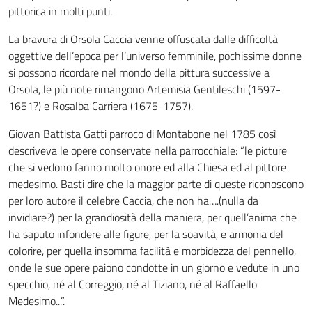
pittorica in molti punti.
La bravura di Orsola Caccia venne offuscata dalle difficoltà
oggettive dell’epoca per l’universo femminile, pochissime donne
si possono ricordare nel mondo della pittura successive a
Orsola, le più note rimangono Artemisia Gentileschi (1597-
1651?) e Rosalba Carriera (1675-1757).
Giovan Battista Gatti parroco di Montabone nel 1785 così
descriveva le opere conservate nella parrocchiale: “le picture
che si vedono fanno molto onore ed alla Chiesa ed al pittore
medesimo. Basti dire che la maggior parte di queste riconoscono
per loro autore il celebre Caccia, che non ha….(nulla da
invidiare?) per la grandiosità della maniera, per quell’anima che
ha saputo infondere alle figure, per la soavità, e armonia del
colorire, per quella insomma facilità e morbidezza del pennello,
onde le sue opere paiono condotte in un giorno e vedute in uno
specchio, né al Correggio, né al Tiziano, né al Raffaello
Medesimo...”.