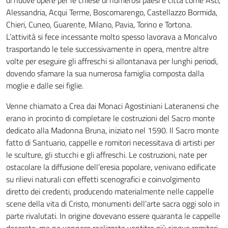
di nuove opere per le chiese di numerosi paesi e città come Asti,
Alessandria, Acqui Terme, Boscomarengo, Castellazzo Bormida,
Chieri, Cuneo, Guarente, Milano, Pavia, Torino e Tortona.
L’attività si fece incessante molto spesso lavorava a Moncalvo
trasportando le tele successivamente in opera, mentre altre
volte per eseguire gli affreschi si allontanava per lunghi periodi,
dovendo sfamare la sua numerosa famiglia composta dalla
moglie e dalle sei figlie.
Venne chiamato a Crea dai Monaci Agostiniani Lateranensi che
erano in procinto di completare le costruzioni del Sacro monte
dedicato alla Madonna Bruna, iniziato nel 1590. Il Sacro monte
fatto di Santuario, cappelle e romitori necessitava di artisti per
le sculture, gli stucchi e gli affreschi. Le costruzioni, nate per
ostacolare la diffusione dell’eresia popolare, venivano edificate
su rilievi naturali con effetti scenografici e coinvolgimento
diretto dei credenti, producendo materialmente nelle cappelle
scene della vita di Cristo, monumenti dell’arte sacra oggi solo in
parte rivalutati. In origine dovevano essere quaranta le cappelle