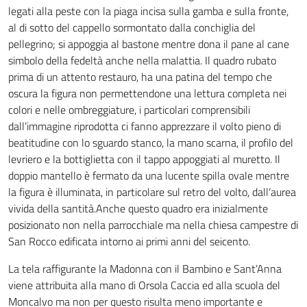
legati alla peste con la piaga incisa sulla gamba e sulla fronte,
al di sotto del cappello sormontato dalla conchiglia del
pellegrino; si appoggia al bastone mentre dona il pane al cane
simbolo della fedeltà anche nella malattia. Il quadro rubato
prima di un attento restauro, ha una patina del tempo che
oscura la figura non permettendone una lettura completa nei
colori e nelle ombreggiature, i particolari comprensibili
dall’immagine riprodotta ci fanno apprezzare il volto pieno di
beatitudine con lo sguardo stanco, la mano scarna, il profilo del
levriero e la bottiglietta con il tappo appoggiati al muretto. Il
doppio mantello è fermato da una lucente spilla ovale mentre
la figura è illuminata, in particolare sul retro del volto, dall’aurea
vivida della santità.Anche questo quadro era inizialmente
posizionato non nella parrocchiale ma nella chiesa campestre di
San Rocco edificata intorno ai primi anni del seicento.
La tela raffigurante la Madonna con il Bambino e Sant’Anna
viene attribuita alla mano di Orsola Caccia ed alla scuola del
Moncalvo ma non per questo risulta meno importante e