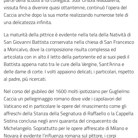
parte della scuola a lui collegata. Suor Orsola Maddalena,
vissuta fino a divenire quasi ottantenne, continuò l’opera del
Caccia anche dopo la sua morte realizzando numerose tele di
una delicatezza infinita.
La maturità della pittrice è evidente nella tela della Natività di
San Giovanni Battista conservata nella chiesa di San Francesco
a Moncalvo, dove la composizione risulta complessa ed
articolata con in alto il letto della partoriente ed ai suoi piedi il
Battista appena nato tra le cure della Vergine, Sant’Anna e
delle dame di corte. I volti appaiono delicati, i particolari, rispetto
al padre, più ricercati.
Nel corso del giubileo del 1600 molti ipotizzano per Guglielmo
Caccia un pellegrinaggio romano dove vide i capolavori del
Vaticano ed in particolare le opere del rinascimento come gli
affreschi della Stanza della Segnatura di Raffaello o la Cappella
Sistina conclusa negli anni quaranta del cinquecento da
Michelangelo. Soprattutto per le opere affrescate di Milano e
Novara è evidente l’influenza romana sul pittore, i corpi