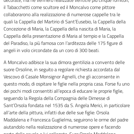
decorate, ma ne vennero realizzate ventitre più cinque romitori,
il Tabacchetti come scultore ed il Moncalvo come pittore
collaborarono alla realizzazione di numerose cappelle tra le
quali la Cappella del Martirio di Sant’Eusebio, la Cappella della
Concezione di Maria, la Cappella della nascita di Maria, la
Cappella della presentazione di Maria al tempio e la Cappella
del Paradiso, la più famosa con l’arditezza delle 175 figure di
angeli in volo circondate da un coro di 300 beati.
A Moncalvo adibisce la sua dimora gentilizia a convento delle
suore Orsoline, in seguito a regolare richiesta accordata dal
Vescovo di Casale Monsignor Agnelli, che gli acconsente in
questo modo, di ospitare le figlie nella propria casa. Forse fu uno
dei pochi modi consentiti all’epoca di educare le proprie figlie,
seguendo la Regola della Compagnia delle Dimesse di
Sant’Orsola fondata nel 1535 da S. Angela Merici, in particolare
all’arte della pittura, infatti due delle sue figlie: Orsola
Maddalena e Francesca Guglielma, seguirono le orme del padre
aiutandolo nella realizzazione di numerose opere e facendo