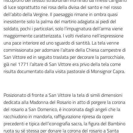
riscoprono dei tessuti straordinari illuminati da riflessi cangianti
di luce soprattutto nei rosa della divisa del santo e nel rosso
dell’abito della Vergine. Il paesaggio rimane in ombra quasi
inesistente solo la palma del martirio adagiata ai piedi del
soldato, pochi i particolari, solo l’impugnatura dell’arma viene
maggiormente caratterizzata. I volti rivelano nell’espressione
una pace interiore ed uno sguardo di santità. La tela venne
commissionata per adornare l’altare della Chiesa campestre di
San Vittore ed in seguito traslata per decorare la parrocchiale,
già nel 1771 l’altare di San Vittore era privo della tela come
risulta documentato dalla visita pastorale di Monsignor Capra.
Posizionato di fronte a San Vittore la tela di simili dimensioni
dedicata alla Madonna del Rosario in atto di porgere la corona
del rosario a San Domenico, è incoronata dagli angeli che la
racchiudono in mandorla, raffigurazione ripresa da opere
precedenti e tipica dell’iconografia sacra, la figura del Bambino
ruota su sé stessa per donare la corona del rosario a Santa