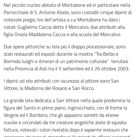
Nel piccolo nucleo abitato di Montabone ed in particolare nella
Parrocchiale di S. Antonio Abate, sono custoditi cinque dipinti di
notevole pregio, tre dell’artista a cui Montabone ha dato i
natali: Guglielmo Caccia detto il Moncalvo, due attribuiti alla
figlia Orsola Maddalena Caccia e alla scuola del Moncalvo.
Due opere pittoriche su tela più il drappo processionale, sono
stati restaurati ed esposti durante la mostra “Tra Belbo e
Bormida luoghi e itinerari di un patrimonio culturale” tenutasi
nella Provincia di Asti tra il 5 settembre ed il 26 ottobre 2003.
I dipinti ad olio attribuiti con sicurezza al pittore sono San
Vittore, la Madonna del Rosario e San Rocco.
La grande tela dedicata a San Vittore nella quale predomina la
figura del Santo in primo piano, inginocchiato, con di fronte la
Vergine ed il Bambino, che gli appaiono sorretti da eteree
nuvole e circondati da tre creature angeliche alate di squisita
fattura, notevoli i colori rivelatisi dopo il sapiente restauro che