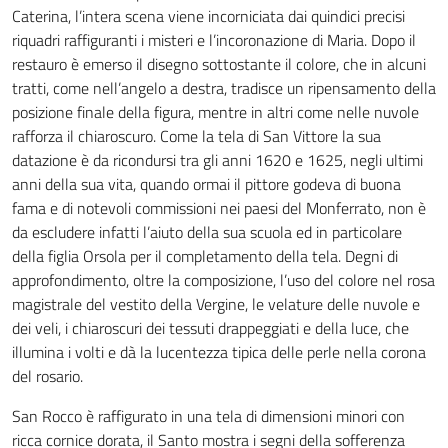
Caterina, l’intera scena viene incorniciata dai quindici precisi
riquadri raffiguranti i misteri e l’incoronazione di Maria. Dopo il
restauro è emerso il disegno sottostante il colore, che in alcuni
tratti, come nell’angelo a destra, tradisce un ripensamento della
posizione finale della figura, mentre in altri come nelle nuvole
rafforza il chiaroscuro. Come la tela di San Vittore la sua
datazione è da ricondursi tra gli anni 1620 e 1625, negli ultimi
anni della sua vita, quando ormai il pittore godeva di buona
fama e di notevoli commissioni nei paesi del Monferrato, non è
da escludere infatti l’aiuto della sua scuola ed in particolare
della figlia Orsola per il completamento della tela. Degni di
approfondimento, oltre la composizione, l’uso del colore nel rosa
magistrale del vestito della Vergine, le velature delle nuvole e
dei veli, i chiaroscuri dei tessuti drappeggiati e della luce, che
illumina i volti e dà la lucentezza tipica delle perle nella corona
del rosario.
San Rocco è raffigurato in una tela di dimensioni minori con
ricca cornice dorata, il Santo mostra i segni della sofferenza