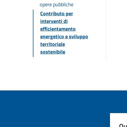
opere pubbliche
Contributo per
interventi di
efficientamento
energetico e sviluppo
territoriale
sostenibile
Qu