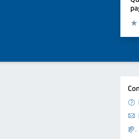
pa
Valut
Valu
Con