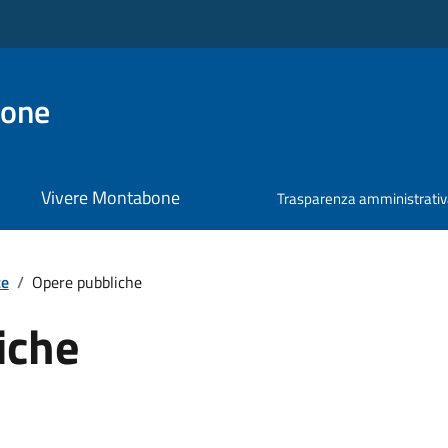
bone
Vivere Montabone
Trasparenza amministrati
te
/
Opere pubbliche
iche