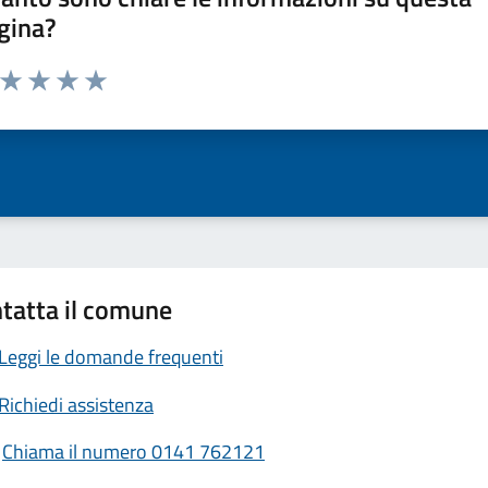
gina?
a da 1 a 5 stelle la pagina
ta 1 stelle su 5
Valuta 2 stelle su 5
Valuta 3 stelle su 5
Valuta 4 stelle su 5
Valuta 5 stelle su 5
tatta il comune
Leggi le domande frequenti
Richiedi assistenza
Chiama il numero 0141 762121