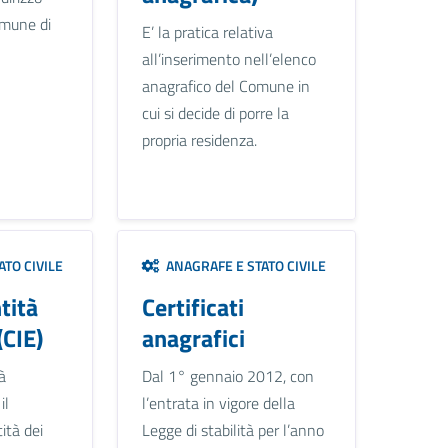
omune di
E’ la pratica relativa
all’inserimento nell’elenco
anagrafico del Comune in
cui si decide di porre la
propria residenza.
TO CIVILE
ANAGRAFE E STATO CIVILE
tità
Certificati
(CIE)
anagrafici
à
Dal 1° gennaio 2012, con
il
l’entrata in vigore della
ità dei
Legge di stabilità per l’anno