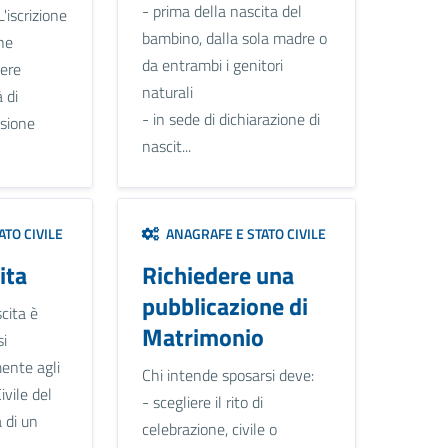
- prima della nascita del
L'iscrizione
bambino, dalla sola madre o
ne
da entrambi i genitori
sere
naturali
 di
- in sede di dichiarazione di
asione
nascit...
TO CIVILE
ANAGRAFE E STATO CIVILE
ita
Richiedere una
pubblicazione di
cita è
Matrimonio
si
ente agli
Chi intende sposarsi deve:
ivile del
- scegliere il rito di
 di un
celebrazione, civile o